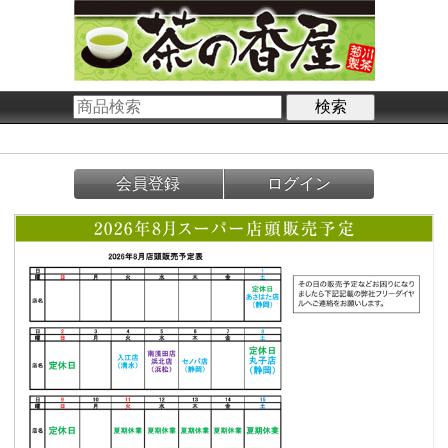
06⁄17
今年も暑い夏にカンタン便利な深蒸し新茶ティーバッグをど
うぞ! さらに、人気のお徳用荒茶も新茶になりました!
会員登録
ログイン