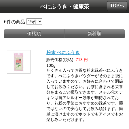
TOPへ
べにふうき・健康茶
6
件の商品
価格順
新着順
粉末 べにふうき
販売価格(税込):
713
円
100g
たくさん入ってお得な粉末緑茶べにふうき
です。べにふうきパウダーがそのまま袋に
入っていますので、お好みに合わせて調節
してお飲みください。お茶に含まれる栄養
分をまるごと摂取できます。メチル化カテ
キンは抗アレルギー効果が期待されてお
り、花粉の季節におすすめの緑茶です。薬
ではないので安心してお飲み頂けます。簡
単に溶けますのでホットでもアイスでもお
楽しみいただけます。