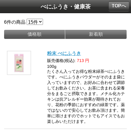
TOPへ
べにふうき・健康茶
6
件の商品
価格順
新着順
粉末 べにふうき
販売価格(税込):
713
円
100g
たくさん入ってお得な粉末緑茶べにふうき
です。べにふうきパウダーがそのまま袋に
入っていますので、お好みに合わせて調節
してお飲みください。お茶に含まれる栄養
分をまるごと摂取できます。メチル化カテ
キンは抗アレルギー効果が期待されてお
り、花粉の季節におすすめの緑茶です。薬
ではないので安心してお飲み頂けます。簡
単に溶けますのでホットでもアイスでもお
楽しみいただけます。