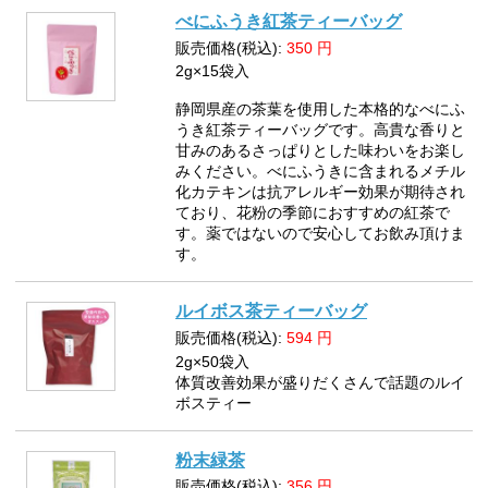
べにふうき紅茶ティーバッグ
販売価格(税込):
350
円
2g×15袋入
静岡県産の茶葉を使用した本格的なべにふ
うき紅茶ティーバッグです。高貴な香りと
甘みのあるさっぱりとした味わいをお楽し
みください。べにふうきに含まれるメチル
化カテキンは抗アレルギー効果が期待され
ており、花粉の季節におすすめの紅茶で
す。薬ではないので安心してお飲み頂けま
す。
ルイボス茶ティーバッグ
販売価格(税込):
594
円
2g×50袋入
体質改善効果が盛りだくさんで話題のルイ
ボスティー
粉末緑茶
販売価格(税込):
356
円