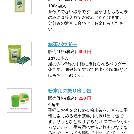
100g袋入
茶殻のでない緑茶です。急須はもちろん湯
のみに直接入れてお飲みいただけます。自
分好みの濃さに合わせてお楽しみくださ
い。
緑茶パウダー
販売価格(税込):
886
円
1g×30本入
湯のみ1杯分の手軽に淹れられるパウダー
茶です。個包装ですのでお出かけの時など
にもおすすめです。
粉末用の振り出し缶
販売価格(税込):
220
円
40g用
手軽にお茶を楽しめる粉末茶を、さらに手
軽に楽しめる粉末茶専用の振り出し缶で
す。サッとひと振りするだけ!スプーンがい
らないから、手も汚れず洗い物も少なくな
るので、とっても簡単で手間いらず。いつ